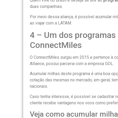
Quem vive no Brasil e deseja se unir ao
progra
duas companhias.
Por meio dessa aliança, é possível acumular mi
ao viajar com a LATAM.
4 – Um dos programas d
ConnectMiles
O ConnectMiles surgiu em 2015 e pertence à com
Alliance, possui parceria com a empresa GOL.
Acumular milhas deste programa é uma boa opçã
cotação das mesmas no mercado, em geral, tem
nacionais.
Caso tenha interesse, é possível se cadastrar no
cliente recebe vantagens nos voos como prefer
Veja como acumular milha